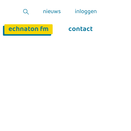
nieuws
inloggen
echnaton fm
contact