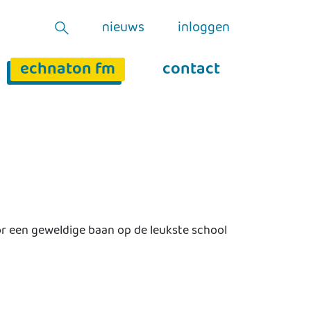
nieuws
inloggen
echnaton fm
contact
or een geweldige baan op de leukste school