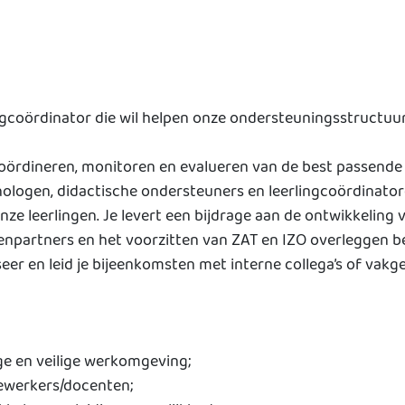
rgcoördinator die wil helpen onze ondersteuningsstructuur
oördineren, monitoren en evalueren van de best passende 
ologen, didactische ondersteuners en leerlingcoördinat
e leerlingen. Je levert een bijdrage aan de ontwikkeling v
enpartners en het voorzitten van ZAT en IZO overleggen b
eer en leid je bijeenkomsten met interne collega’s of vakg
ge en veilige werkomgeving;
ewerkers/docenten;