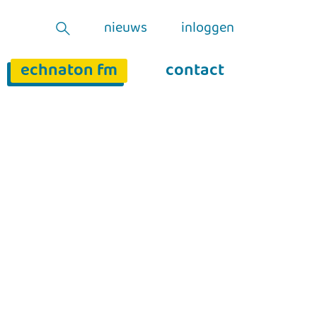
nieuws
inloggen
echnaton fm
contact