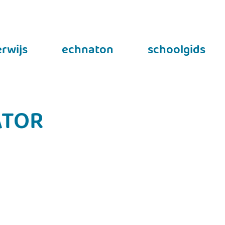
rwijs
echnaton
schoolgids
ATOR